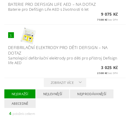
BATERIE PRO DEFISIGN LIFE AED
–
NA DOTAZ
Baterie pro DefiSign Life AED s životností 6 let
9 075 Kč
7 500 Kč
bez DPH
3.
DEFIBRILAČNÍ ELEKTRODY PRO DĚTI DEFISIGN
–
NA
DOTAZ
Samolepící defibrilační elektrody pro děti pro přístroj Defisign
life AED
3 025 Kč
2 500 Kč
bez DPH
ZOBRAZIT VÍCE
NEJDRAŽŠÍ
NEJLEVNĚJŠÍ
NEJPRODÁVANĚJŠÍ
ABECEDNĚ
4
položek celkem