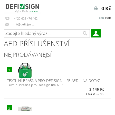
0 Kč
CZK
EUR
+420 605 476 462
info@defisign.cz
AED PŘÍSLUŠENSTVÍ
NEJPRODÁVANĚJŠÍ
1.
TEXTILNÍ BRAŠNA PRO DEFISIGN LIFE AED
–
NA DOTAZ
Textilní brašna pro Defisign life AED
3 146 Kč
2 600 Kč
bez DPH
2.